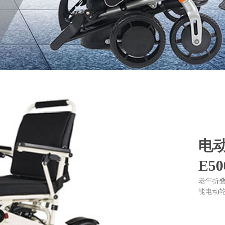
电
E50
老年折
能电动