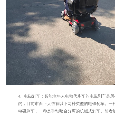
4.
电磁刹车：智能老年人电动代步车的电磁刹车是所
的，目前市面上大致有以下两种类型的电磁刹车。一
电磁刹车，一种是手动咬合分离的机械式刹车。前者