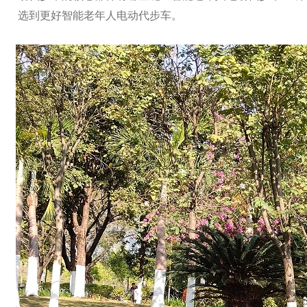
选到更好智能老年人电动代步车。