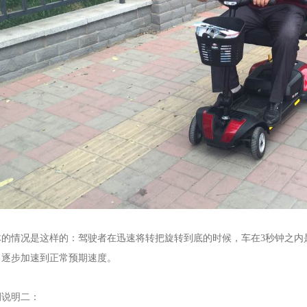
体的情况是这样的：驾驶者在迅速将转把旋转到底的时候，车在3秒钟之内
，逐步加速到正常预期速度。
例说明二：