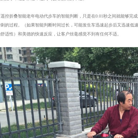
亨遥控折叠智能老年电动代步车的智能判断，只是在0.01秒之间就能够完
冲刺的过程。（如果智能判断时间过长，可能发生车迅速起步后又迅速低
的舒适性）和美德的快速反应，让客户丝毫感觉不到有任何不适。