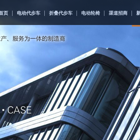
首页
电动代步车
折叠代步车
电动轮椅
渠道招商