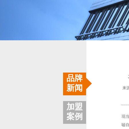
品牌
新闻
来
加盟
案例
现
嘘