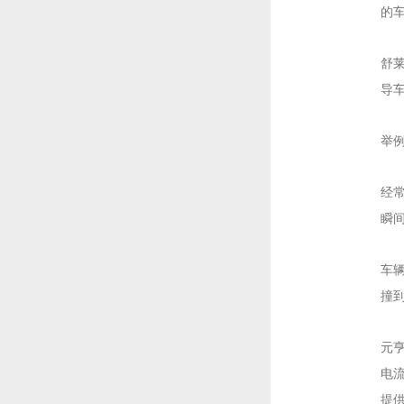
的
舒
导
举
经
瞬
车
撞
元
电
提