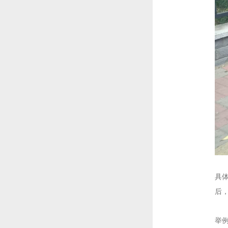
具
后
举